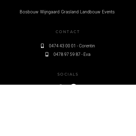
Bosbouw
Wijngaard
Grasland
Landbouw
Events
CONTACT
0474 43 00 01 - Corentin

0478 97 59 87 - Eva

SOCIALS


© Cordeva. Alle rechten voorbehouden