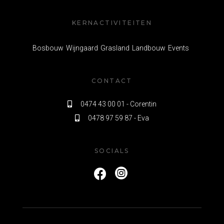
KERNACTIVITEITEN
Bosbouw
Wijngaard
Grasland
Landbouw
Events
CONTACT
0474 43 00 01 - Corentin

0478 97 59 87 - Eva

SOCIALS

